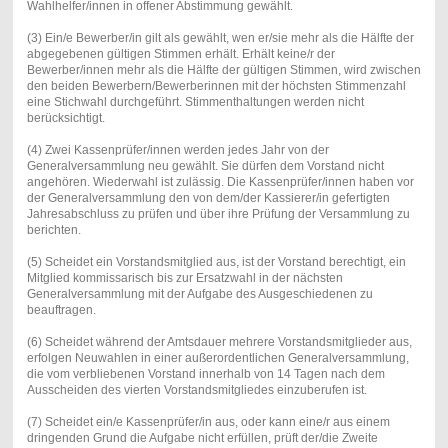
Wahlhelfer/innen in offener Abstimmung gewählt.
(3) Ein/e Bewerber/in gilt als gewählt, wen er/sie mehr als die Hälfte der
abgegebenen gültigen Stimmen erhält. Erhält keine/r der
Bewerber/innen mehr als die Hälfte der gültigen Stimmen, wird zwischen
den beiden Bewerbern/Bewerberinnen mit der höchsten Stimmenzahl
eine Stichwahl durchgeführt. Stimmenthaltungen werden nicht
berücksichtigt.
(4) Zwei Kassenprüfer/innen werden jedes Jahr von der
Generalversammlung neu gewählt. Sie dürfen dem Vorstand nicht
angehören. Wiederwahl ist zulässig. Die Kassenprüfer/innen haben vor
der Generalversammlung den von dem/der Kassierer/in gefertigten
Jahresabschluss zu prüfen und über ihre Prüfung der Versammlung zu
berichten.
(5) Scheidet ein Vorstandsmitglied aus, ist der Vorstand berechtigt, ein
Mitglied kommissarisch bis zur Ersatzwahl in der nächsten
Generalversammlung mit der Aufgabe des Ausgeschiedenen zu
beauftragen.
(6) Scheidet während der Amtsdauer mehrere Vorstandsmitglieder aus,
erfolgen Neuwahlen in einer außerordentlichen Generalversammlung,
die vom verbliebenen Vorstand innerhalb von 14 Tagen nach dem
Ausscheiden des vierten Vorstandsmitgliedes einzuberufen ist.
(7) Scheidet ein/e Kassenprüfer/in aus, oder kann eine/r aus einem
dringenden Grund die Aufgabe nicht erfüllen, prüft der/die Zweite