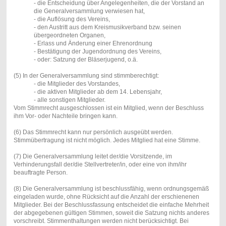
- die Entscheidung über Angelegenheiten, die der Vorstand an
die Generalversammlung verwiesen hat,
- die Auflösung des Vereins,
- den Austritt aus dem Kreismusikverband bzw. seinen
übergeordneten Organen,
- Erlass und Änderung einer Ehrenordnung
- Bestätigung der Jugendordnung des Vereins,
- oder: Satzung der Bläserjugend, o.ä.
(5) In der Generalversammlung sind stimmberechtigt:
- die Mitglieder des Vorstandes,
- die aktiven Mitglieder ab dem 14. Lebensjahr,
- alle sonstigen Mitglieder.
Vom Stimmrecht ausgeschlossen ist ein Mitglied, wenn der Beschluss
ihm Vor- oder Nachteile bringen kann.
(6) Das Stimmrecht kann nur persönlich ausgeübt werden.
Stimmübertragung ist nicht möglich. Jedes Mitglied hat eine Stimme.
(7) Die Generalversammlung leitet der/die Vorsitzende, im
Verhinderungsfall der/die Stellvertreter/in, oder eine von ihm/ihr
beauftragte Person.
(8) Die Generalversammlung ist beschlussfähig, wenn ordnungsgemäß
eingeladen wurde, ohne Rücksicht auf die Anzahl der erschienenen
Mitglieder. Bei der Beschlussfassung entscheidet die einfache Mehrheit
der abgegebenen gültigen Stimmen, soweit die Satzung nichts anderes
vorschreibt. Stimmenthaltungen werden nicht berücksichtigt. Bei