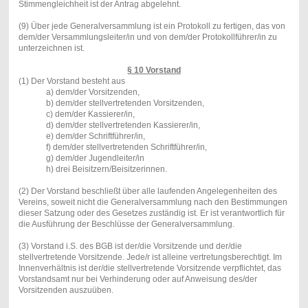
Stimmengleichheit ist der Antrag abgelehnt.
(9) Über jede Generalversammlung ist ein Protokoll zu fertigen, das von
dem/der Versammlungsleiter/in und von dem/der Protokollführer/in zu
unterzeichnen ist.
§ 10 Vorstand
(1) Der Vorstand besteht aus
a) dem/der Vorsitzenden,
b) dem/der stellvertretenden Vorsitzenden,
c) dem/der Kassierer/in,
d) dem/der stellvertretenden Kassierer/in,
e) dem/der Schriftführer/in,
f) dem/der stellvertretenden Schriftführer/in,
g) dem/der Jugendleiter/in
h) drei Beisitzern/Beisitzerinnen.
(2) Der Vorstand beschließt über alle laufenden Angelegenheiten des
Vereins, soweit nicht die Generalversammlung nach den Bestimmungen
dieser Satzung oder des Gesetzes zuständig ist. Er ist verantwortlich für
die Ausführung der Beschlüsse der Generalversammlung.
(3) Vorstand i.S. des BGB ist der/die Vorsitzende und der/die
stellvertretende Vorsitzende. Jede/r ist alleine vertretungsberechtigt. Im
Innenverhältnis ist der/die stellvertretende Vorsitzende verpflichtet, das
Vorstandsamt nur bei Verhinderung oder auf Anweisung des/der
Vorsitzenden auszuüben.