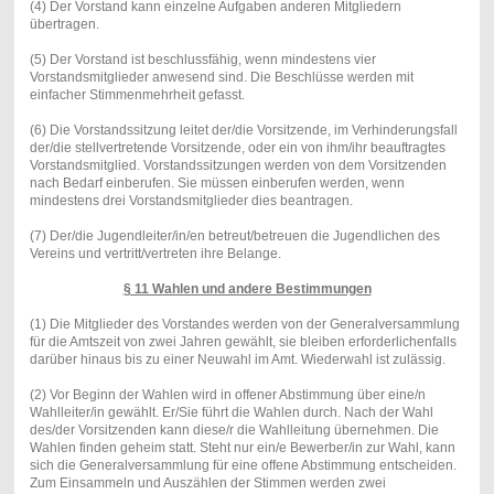
(4) Der Vorstand kann einzelne Aufgaben anderen Mitgliedern
übertragen.
(5) Der Vorstand ist beschlussfähig, wenn mindestens vier
Vorstandsmitglieder anwesend sind. Die Beschlüsse werden mit
einfacher Stimmenmehrheit gefasst.
(6) Die Vorstandssitzung leitet der/die Vorsitzende, im Verhinderungsfall
der/die stellvertretende Vorsitzende, oder ein von ihm/ihr beauftragtes
Vorstandsmitglied. Vorstandssitzungen werden von dem Vorsitzenden
nach Bedarf einberufen. Sie müssen einberufen werden, wenn
mindestens drei Vorstandsmitglieder dies beantragen.
(7) Der/die Jugendleiter/in/en betreut/betreuen die Jugendlichen des
Vereins und vertritt/vertreten ihre Belange.
§ 11 Wahlen und andere Bestimmungen
(1) Die Mitglieder des Vorstandes werden von der Generalversammlung
für die Amtszeit von zwei Jahren gewählt, sie bleiben erforderlichenfalls
darüber hinaus bis zu einer Neuwahl im Amt. Wiederwahl ist zulässig.
(2) Vor Beginn der Wahlen wird in offener Abstimmung über eine/n
Wahlleiter/in gewählt. Er/Sie führt die Wahlen durch. Nach der Wahl
des/der Vorsitzenden kann diese/r die Wahlleitung übernehmen. Die
Wahlen finden geheim statt. Steht nur ein/e Bewerber/in zur Wahl, kann
sich die Generalversammlung für eine offene Abstimmung entscheiden.
Zum Einsammeln und Auszählen der Stimmen werden zwei